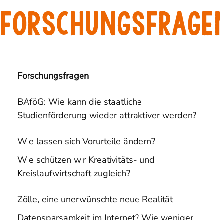
Skip
Skip
PUBLISHED
Forschungsfrage
links
to
IN:
primary
navigation
Skip
to
Forschungsfragen
content
BAföG: Wie kann die staatliche
Studienförderung wieder attraktiver werden?
Wie lassen sich Vorurteile ändern?
Wie schützen wir Kreativitäts- und
Kreislaufwirtschaft zugleich?
Zölle, eine unerwünschte neue Realität
Datensparsamkeit im Internet? Wie weniger