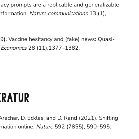
acy prompts are a replicable and generalizable
information.
Nature communications
13 (1),
019). Vaccine hesitancy and (fake) news: Quasi-
 Economics
28 (11),1377–1382.
ERATUR
Arechar, D. Eckles, and D. Rand (2021). Shifting
rmation online.
Nature
592 (7855), 590–595.