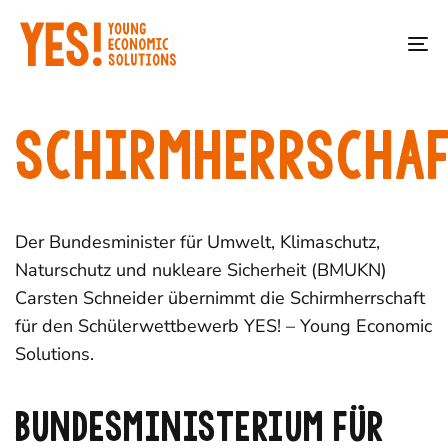
Skip
Skip
links
to
To
primary
na
navigation
Skip
SCHIRMHERRSCHA
to
content
Der Bundesminister für Umwelt, Klimaschutz,
Naturschutz und nukleare Sicherheit (BMUKN)
Carsten Schneider übernimmt die Schirmherrschaft
für den Schülerwettbewerb YES! – Young Economic
Solutions.
BUNDESMINISTERIUM FÜR