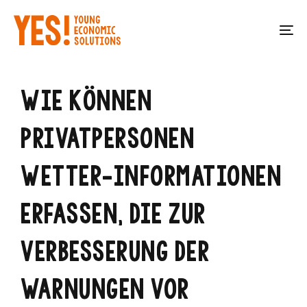
Skip
Skip
links
to
To
primary
na
navigation
Skip
WIE KÖNNEN
to
content
PRIVATPERSONEN
WETTER-INFORMATIONEN
ERFASSEN, DIE ZUR
VERBESSERUNG DER
WARNUNGEN VOR