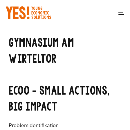
Skip
Skip
links
to
To
primary
na
navigation
Skip
GYMNASIUM AM
to
content
WIRTELTOR
ECOO – SMALL ACTIONS,
BIG IMPACT
Problemidentifikation