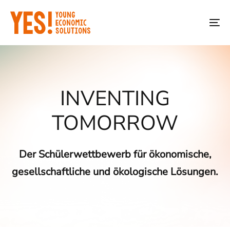
Skip
Skip
links
to
To
primary
na
navigation
Skip
to
INVENTING
content
TOMORROW
Der Schülerwettbewerb für ökonomische,
gesellschaftliche und ökologische Lösungen.