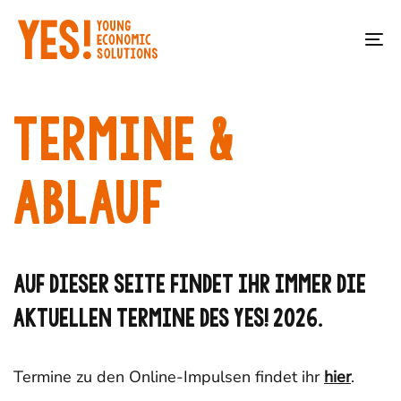
Skip
Skip
links
to
To
primary
na
navigation
Skip
TERMINE &
to
content
ABLAUF
Auf dieser Seite findet ihr immer die
aktuellen Termine des YES! 2026.
Termine zu den Online-Impulsen findet ihr
hier
.