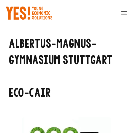
Skip
Skip
links
to
To
primary
na
navigation
Skip
ALBERTUS-MAGNUS-
to
content
GYMNASIUM STUTTGART
ECO-CAIR