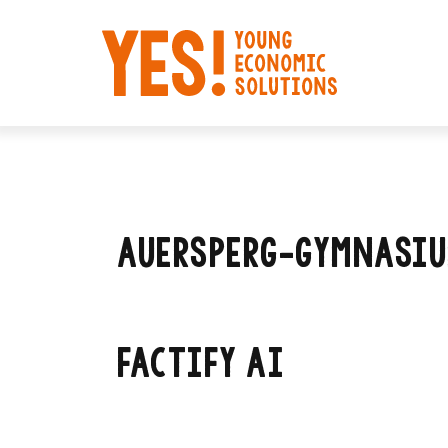
Skip
Skip
links
to
primary
navigation
Skip
to
content
AUERSPERG-GYMNASIU
FACTIFY AI