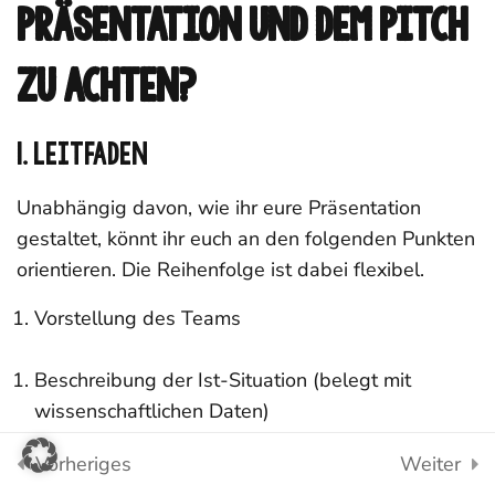
Präsentation und dem Pitch
Wissenschaftliches
Arbeiten
zu achten?
5.2
Abschlusspräsentation
1. Leitfaden
YES! Young Economic Solutions
5.3 Corporate Design/
Unabhängig davon, wie ihr eure Präsentation
Logo
gestaltet, könnt ihr euch an den folgenden Punkten
instagram
Impressum
orientieren. Die Reihenfolge ist dabei flexibel.
5.4 Poster
Vorstellung des Teams
youtube
Datenschutz
5.5 Pitch
Beschreibung der Ist-Situation (belegt mit
Phase 5: Teste dein
wissenschaftlichen Daten)
Wissen!
Vorheriges
5 Questions
Weiter
Beschreibung der Lösungsidee