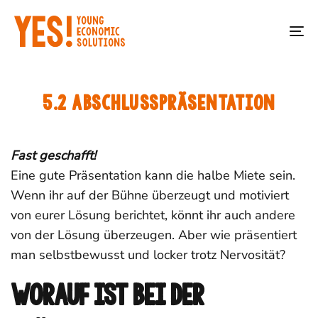
Skip
Skip
Phase 2: Erarbeitet
4
YES! 2026 Lernplattform
links
to
eure Lösungsidee!
To
primary
na
navigation
Start
YES! Lernplattform
Phase 3: Lernt eure
5
Skip
5.2 Abschlusspräsentation
Stakeholder kennen!
to
content
Fast geschafft!
Phase 4: Erarbeitet
5
euer
Eine gute Präsentation kann die halbe Miete sein.
Geschäftsmodell!
Wenn ihr auf der Bühne überzeugt und motiviert
von eurer Lösung berichtet, könnt ihr auch andere
von der Lösung überzeugen. Aber wie präsentiert
Phase 5: Präsentiert
6
Das YES! ist Teil der
man selbstbewusst und locker trotz Nervosität?
eure Idee!
Schirmherrschaft:
Initiative:
Worauf ist bei der
5.1