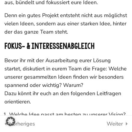
aus, bündelt und fokussiert eure Ideen.
Phase 2: Teste dein
Denn ein gutes Projekt entsteht nicht aus möglichst
Wissen!
vielen Ideen, sondern aus einer starken Idee, hinter
3 Questions
der das ganze Team steht.
Fokus- & Interessenabgleich
Phase 3: Lernt eure
5
YES! Young Economic Solutions
Stakeholder kennen!
Bevor ihr mit der Ausarbeitung eurer Lösung
instagram
Impressum
startet, diskutiert in eurem Team die Frage: Welche
unserer gesammelten Ideen finden wir besonders
Phase 4: Erarbeitet
5
euer
spannend oder wichtig? Warum?
youtube
Datenschutz
Geschäftsmodell!
Dazu könnt ihr euch an den folgenden Leitfragen
orientieren.
Phase 5: Präsentiert
6
Welche Idee passt am besten zu unserer Vision?
eure Idee!
Mit welcher Idee wollen wir uns über einen
Vorheriges
Weiter
längeren Zeitraum intensiv beschäftigen?