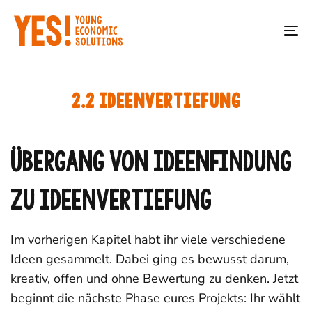
Skip
Skip
YES! 2026 Lernplattform
links
to
To
primary
na
Phase 1: Definiert
3
navigation
euer Problem und
Start
YES! Lernplattform
Skip
eure Vision!
2.2 Ideenvertiefung
to
content
Phase 2: Erarbeitet
4
Übergang von Ideenfindung
eure Lösungsidee!
zu Ideenvertiefung
2.1 Ideenfindung
Im vorherigen Kapitel habt ihr viele verschiedene
Das YES! ist Teil der
2.2 Ideenvertiefung
Ideen gesammelt. Dabei ging es bewusst darum,
Schirmherrschaft:
Initiative:
kreativ, offen und ohne Bewertung zu denken. Jetzt
2.3 Eine Lösung
beginnt die nächste Phase eures Projekts: Ihr wählt
erarbeiten